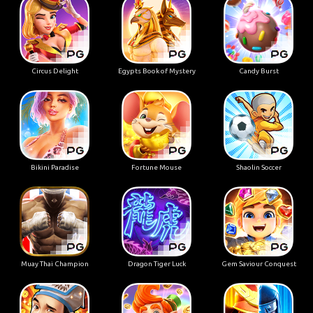
Circus Delight
Egypts Book of Mystery
Candy Burst
Bikini Paradise
Fortune Mouse
Shaolin Soccer
Muay Thai Champion
Dragon Tiger Luck
Gem Saviour Conquest