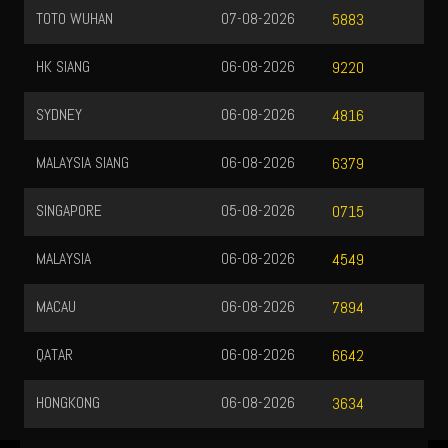
TOTO WUHAN
07-08-2026
5883
HK SIANG
06-08-2026
9220
SYDNEY
06-08-2026
4816
MALAYSIA SIANG
06-08-2026
6379
SINGAPORE
05-08-2026
0715
MALAYSIA
06-08-2026
4549
MACAU
06-08-2026
7894
QATAR
06-08-2026
6642
HONGKONG
06-08-2026
3634