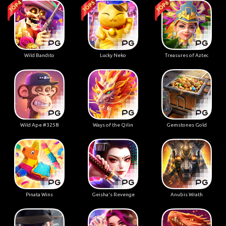
Wild Bandito
Lucky Neko
Treasures of Aztec
Wild Ape #3258
Ways of the Qilin
Gemstones Gold
Pinata Wins
Geisha's Revenge
Anubis Wrath