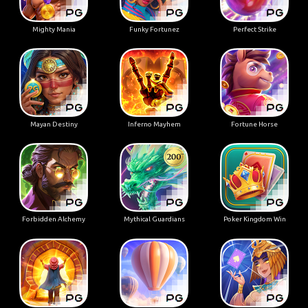
Mighty Mania
Funky Fortunez
Perfect Strike
Mayan Destiny
Inferno Mayhem
Fortune Horse
Forbidden Alchemy
Mythical Guardians
Poker Kingdom Win