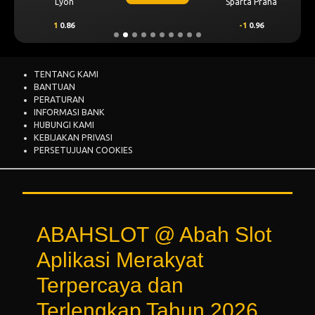
Lyon
Sparta Praha
1
0.86
-1
0.96
TENTANG KAMI
BANTUAN
PERATURAN
INFORMASI BANK
HUBUNGI KAMI
KEBIJAKAN PRIVASI
PERSETUJUAN COOKIES
ABAHSLOT @ Abah Slot
Aplikasi Merakyat
Terpercaya dan
Terlengkap Tahun 2026