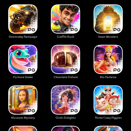
Doomsday Rampage
Graffiti Rush
Incan Wonders
Fortune Snake
Chocolate Deluxe
Rio Fantasia
Museum Mystery
Oishi Delights
Three Crazy Piggies