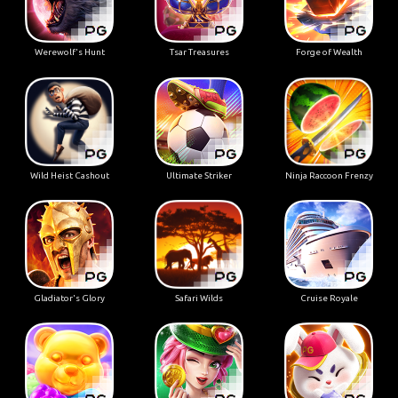
Werewolf's Hunt
Tsar Treasures
Forge of Wealth
Wild Heist Cashout
Ultimate Striker
Ninja Raccoon Frenzy
Gladiator's Glory
Safari Wilds
Cruise Royale