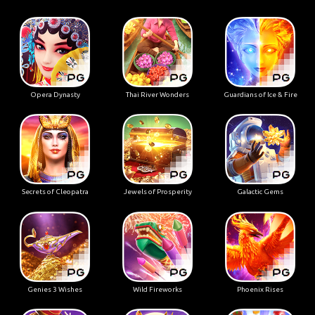
Opera Dynasty
Thai River Wonders
Guardians of Ice & Fire
Secrets of Cleopatra
Jewels of Prosperity
Galactic Gems
Genies 3 Wishes
Wild Fireworks
Phoenix Rises