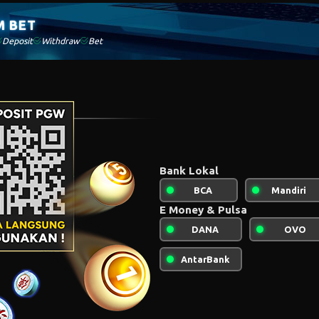
M BET
Deposit
Withdraw
Bet
Bank Lokal
BCA
Mandiri
E Money & Pulsa
DANA
OVO
AntarBank