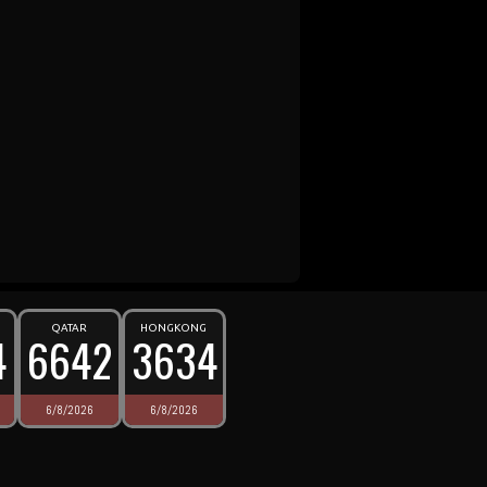
QATAR
HONGKONG
4
6642
3634
6/8/2026
6/8/2026