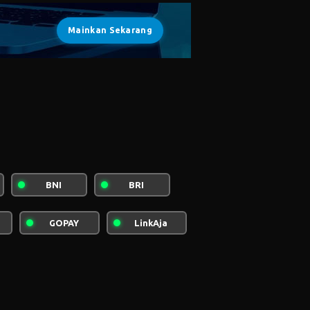
Mainkan Sekarang
BNI
BRI
GOPAY
LinkAja