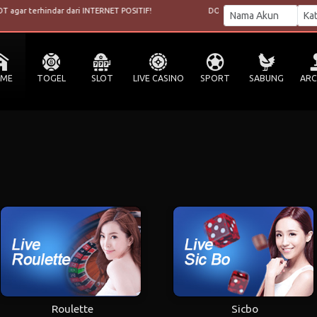
erhindar dari INTERNET POSITIF!
DOWNLOAD aplikasi SITUS ABAHSLOT 
ME
TOGEL
SLOT
LIVE CASINO
SPORT
SABUNG
ARC
Roulette
Sicbo