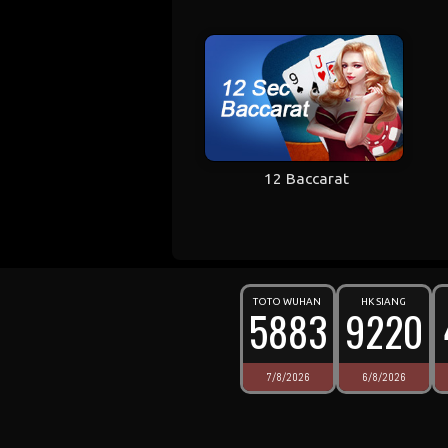
12 Baccarat
TOTO WUHAN
HK SIANG
5883
9220
7/8/2026
6/8/2026