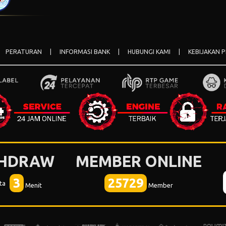
PERATURAN
|
INFORMASI BANK
|
HUBUNGI KAMI
|
KEBIJAKAN P
THDRAW
MEMBER ONLINE
3
25729
ta
Menit
Member