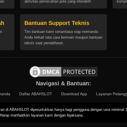
ah
Bantuan Support Teknis
an
Tim bantuan kami senantiasa siap memandu
i
Anda terkait tata cara bermain maupun bantuan
teknis saat pendaftaran.
Navigasi & Bantuan:
randa
|
Daftar ABAHSLOT
|
Download App
|
Layanan Pelang
ran di ABAHSLOT diperuntukkan hanya bagi pengguna dengan usia minimal 18 
. Harap manfaatkan layanan kami dengan bijaksana.