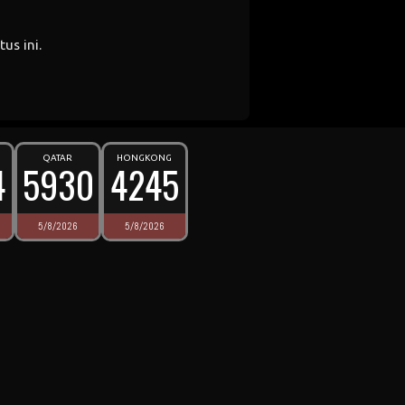
us ini.
QATAR
HONGKONG
4
5930
4245
5/8/2026
5/8/2026