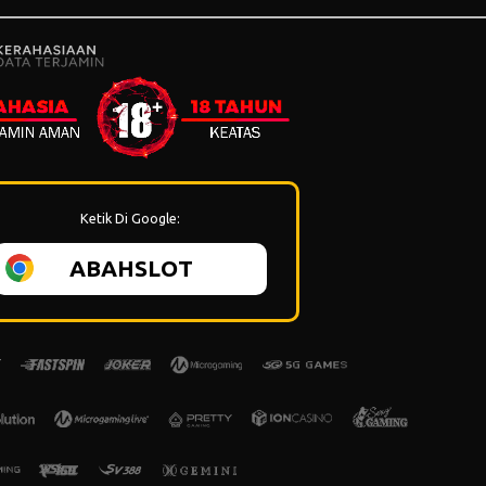
Ketik Di Google:
ABAHSLOT