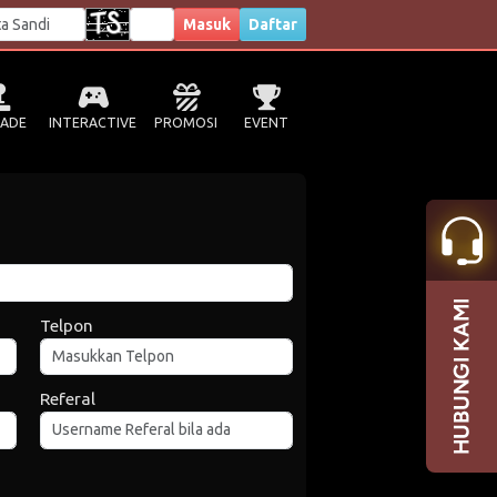
OT agar terhindar dari INTERNET POSITIF!
Masuk
Daftar
ADE
INTERACTIVE
PROMOSI
EVENT
Telpon
Referal