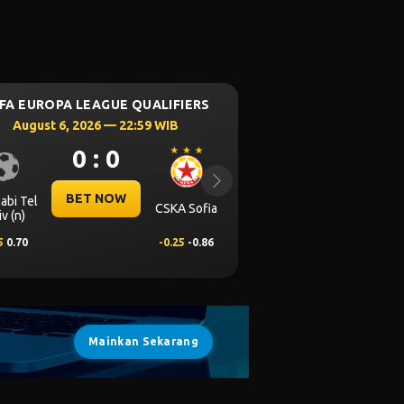
FA EUROPA LEAGUE QUALIFIERS
August 7, 2026 — 00:00 WIB
0 : 0
Next
BET NOW
Hradec
Besiktas
alove
25
-0.80
0.25
0.64
Mainkan Sekarang