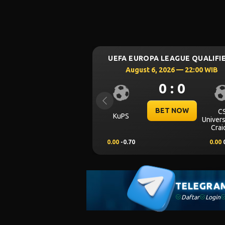
UEFA EUROPA LEAGUE QUALIFI
August 7, 2026 — 02:00 WIB
0 : 0
Previous
BET NOW
Hear
Benfica
Midlo
2.5
0.80
-2.5
-
TELEGRA
Daftar
Login