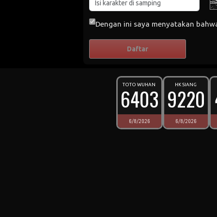
Dengan ini saya menyatakan bahw
TOTO WUHAN
HK SIANG
6403
9220
6/8/2026
6/8/2026