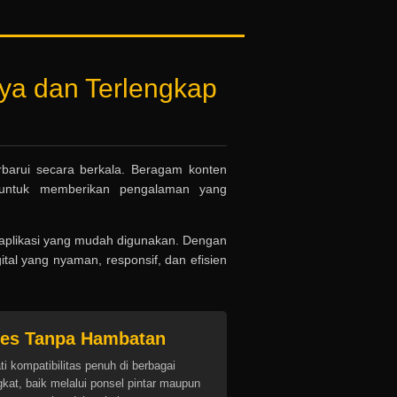
ya dan Terlengkap
erbarui secara berkala. Beragam konten
dia untuk memberikan pengalaman yang
plikasi yang mudah digunakan. Dengan
tal yang nyaman, responsif, dan efisien
es Tanpa Hambatan
i kompatibilitas penuh di berbagai
gkat, baik melalui ponsel pintar maupun
ter tanpa kendala teknis.