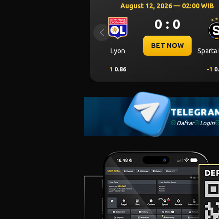
August 11, 2026 — 22:59 WIB
0 : 0
Previous
BET NOW
Union 
Bodo Glimt
Gill
0.75
0.82
-0.75
TELEGRA
Daftar
Login