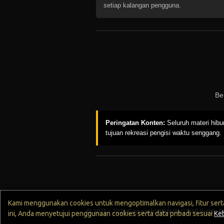
setiap kalangan pengguna.
Be
Peringatan Konten:
Seluruh materi hibu
tujuan rekreasi pengisi waktu senggang
Kami menggunakan cookies untuk mengoptimalkan navigasi, fitur serta
© 2015 - 2026 Copyright ABAHSLOT.
All Rights 
ini, Anda menyetujui penggunaan cookies serta data pribadi sesuai
Keb