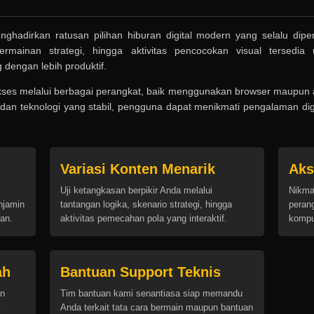
nghadirkan ratusan pilihan hiburan digital modern yang selalu dip
, permainan strategi, hingga aktivitas pencocokan visual terse
dengan lebih produktif.
 melalui berbagai perangkat, baik menggunakan browser maupun a
l dan teknologi yang stabil, pengguna dapat menikmati pengalaman digi
Variasi Konten Menarik
Aks
Uji ketangkasan berpikir Anda melalui
Nikmat
njamin
tantangan logika, skenario strategi, hingga
peran
man.
aktivitas pemecahan pola yang interaktif.
kompu
ah
Bantuan Support Teknis
an
Tim bantuan kami senantiasa siap memandu
i
Anda terkait tata cara bermain maupun bantuan