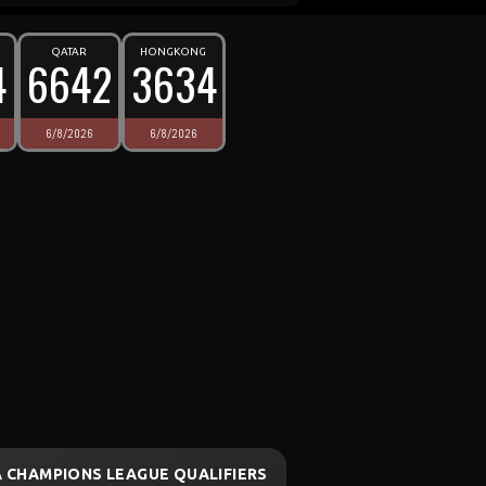
QATAR
HONGKONG
4
6642
3634
6/8/2026
6/8/2026
OTBALL F24 ELITE CLUB FRIENDLY