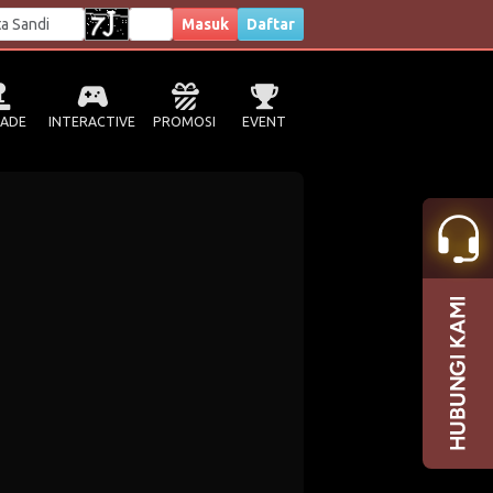
LOT agar terhindar dari INTERNET POSITIF!
Masuk
Daftar
ADE
INTERACTIVE
PROMOSI
EVENT