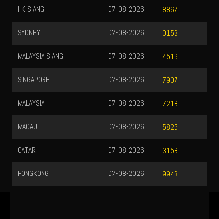
HK SIANG
07-08-2026
8867
SYDNEY
07-08-2026
0158
MALAYSIA SIANG
07-08-2026
4519
SINGAPORE
07-08-2026
7907
MALAYSIA
07-08-2026
7218
MACAU
07-08-2026
5825
QATAR
07-08-2026
3158
HONGKONG
07-08-2026
9943