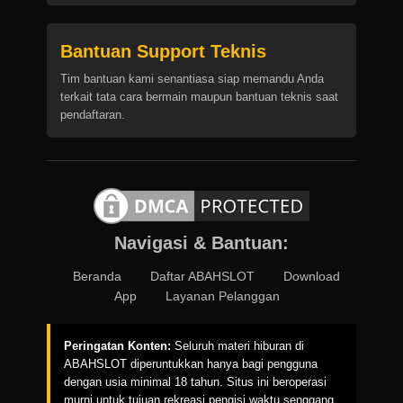
Bantuan Support Teknis
Tim bantuan kami senantiasa siap memandu Anda
terkait tata cara bermain maupun bantuan teknis saat
pendaftaran.
Navigasi & Bantuan:
Beranda
|
Daftar ABAHSLOT
|
Download
App
|
Layanan Pelanggan
Peringatan Konten:
Seluruh materi hiburan di
ABAHSLOT diperuntukkan hanya bagi pengguna
dengan usia minimal 18 tahun. Situs ini beroperasi
murni untuk tujuan rekreasi pengisi waktu senggang.