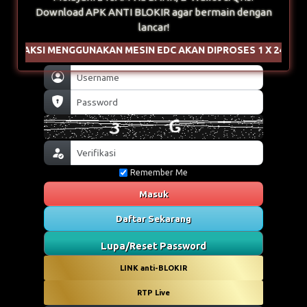
Download APK ANTI BLOKIR agar bermain dengan
lancar!
SAKSI MENGGUNAKAN MESIN EDC AKAN DIPROSES 1 X 24 JAM, 
Remember Me
Masuk
Daftar Sekarang
Lupa/Reset Password
LINK anti-BLOKIR
RTP Live