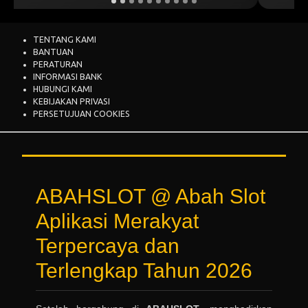
TENTANG KAMI
BANTUAN
PERATURAN
INFORMASI BANK
HUBUNGI KAMI
KEBIJAKAN PRIVASI
PERSETUJUAN COOKIES
ABAHSLOT @ Abah Slot
Aplikasi Merakyat
Terpercaya dan
Terlengkap Tahun 2026