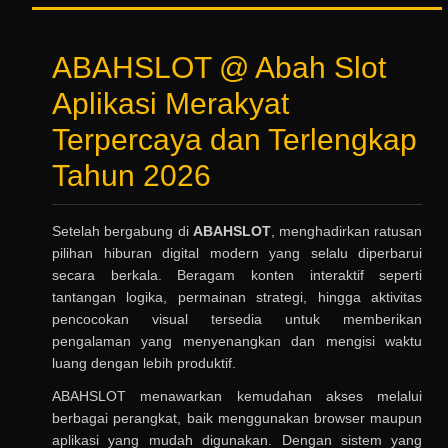
ABAHSLOT @ Abah Slot
Aplikasi Merakyat
Terpercaya dan Terlengkap
Tahun 2026
Setelah bergabung di
ABAHSLOT
, menghadirkan ratusan
pilihan hiburan digital modern yang selalu diperbarui
secara berkala. Beragam konten interaktif seperti
tantangan logika, permainan strategi, hingga aktivitas
pencocokan visual tersedia untuk memberikan
pengalaman yang menyenangkan dan mengisi waktu
luang dengan lebih produktif.
ABAHSLOT menawarkan kemudahan akses melalui
berbagai perangkat, baik menggunakan browser maupun
aplikasi yang mudah digunakan. Dengan sistem yang