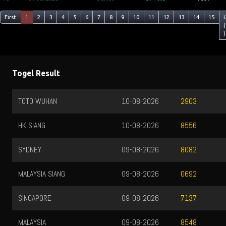
First
1
2
3
4
5
6
7
8
9
10
11
12
13
14
15
(
)
Togel Result
TOTO WUHAN
10-08-2026
2903
HK SIANG
10-08-2026
8556
SYDNEY
09-08-2026
8082
MALAYSIA SIANG
09-08-2026
0692
SINGAPORE
09-08-2026
7137
MALAYSIA
09-08-2026
8548